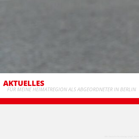
AKTUELLES
FÜR MEINE HEIMATREGION ALS ABGEORDNETER IN BERLIN
Bild: Deutsche Bundestag / Jörg F. Müller