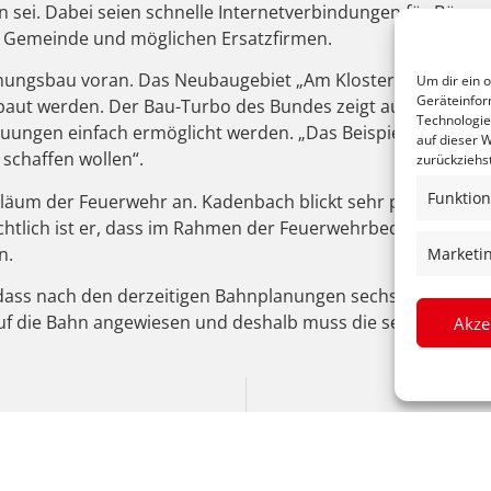
sei. Dabei seien schnelle Internetverbindungen für Bürge
r Gemeinde und möglichen Ersatzfirmen.
ungsbau voran. Das Neubaugebiet „Am Kloster“ mit 50 Plä
Um dir ein 
Geräteinfor
ut werden. Der Bau-Turbo des Bundes zeigt auch in Heilige
Technologie
ungen einfach ermöglicht werden. „Das Beispiel zeigt, da
auf dieser W
chaffen wollen“.
zurückziehs
Funktion
biläum der Feuerwehr an. Kadenbach blickt sehr positiv auf
htlich ist er, dass im Rahmen der Feuerwehrbedarfsplanun
n.
Marketi
ass nach den derzeitigen Bahnplanungen sechs Jahre lang ke
auf die Bahn angewiesen und deshalb muss die sechsjährige 
Akze