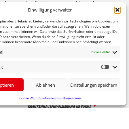
r, aber vor allem für Unternehmen dringend
Einwilligung verwalten
tzen nimmt Gestalt an. Trotz Verzögerung
optimales Erlebnis zu bieten, verwenden wir Technologien wie Cookies, um
mationen zu speichern und/oder darauf zuzugreifen. Wenn du diesen
nzell Wirkung: Mit dieser Vereinfachung des
n zustimmst, können wir Daten wie das Surfverhalten oder eindeutige IDs
ss wir Bürokratie abbauen müssen, wenn wir
ebsite verarbeiten. Wenn du deine Einwilligung nicht erteilst oder
t, können bestimmte Merkmale und Funktionen beeinträchtigt werden.
al
Immer aktiv
 die Entwicklung der Feuerwehr und das
g gute Lösungen für die Feuerwehr in
ng
in Zug in Friesenheim halten soll. „Auch
Sperrung vom Tisch“, so die einhellige
ptieren
Ablehnen
Einstellungen speichern
Cookie-Richtlinie
Datenschutz
Impressum
NÄCHSTER
KRANKENHAUSFINANZIERUNG IM FOKUS