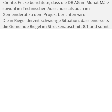
könnte. Fricke berichtete, dass die DB AG im Monat März
sowohl im Technischen Ausschuss als auch im
Gemeinderat zu dem Projekt berichten wird.
Die in Riegel derzeit schwierige Situation, dass einerseits
die Gemeinde Riegel im Streckenabschnitt 8.1 und somit
im Bereich der Kernforderung 3 liegt, über dessen
Umsetzung der Projektbeirat bereits am 04.03.2013
entschieden hat, andererseits aber von der weiteren
Beratung zur Kernforderung 2 (Autobahnparallele) im
Streckenabschnitt 7.2 bis 8.0 abhängig ist, beurteilen
Fechner und Fricke als unbefriedigend. Dies kann nach
Fricke aber erst dann abgeändert werden, wenn die
Entscheidung über die Trassenführung des 3. und 4.
Gleis zwischen Offenburg und Riegel gefallen sei.
Fechner sprach sodann an, dass die Entscheidung, wo
die Trasse der beiden neuen Gleise der Rheintalbahn
verläuft, noch dieses Jahr getroffen werden solle. Fricke
stimmte dem zu und wünschte sich auch eine
Entscheidung noch in diesem Jahr. Er bemühe sich