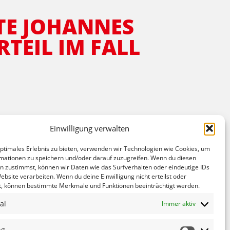
TE JOHANNES
EIL IM FALL H
 an, dass auch Prominenz nicht vor Strafe
Einwilligung verwalten
hner.
on Steuersündern dazu führen, dass diese
optimales Erlebnis zu bieten, verwenden wir Technologien wie Cookies, um
mationen zu speichern und/oder darauf zuzugreifen. Wenn du diesen
 Jahre verlängert werden. Steuerbetrüger
n zustimmst, können wir Daten wie das Surfverhalten oder eindeutige IDs
ebsite verarbeiten. Wenn du deine Einwilligung nicht erteilst oder
 der Schweiz gestoppt wurde. Nur deshalb sei
t, können bestimmte Merkmale und Funktionen beeinträchtigt werden.
al
Immer aktiv
NÄCHSTER
ng