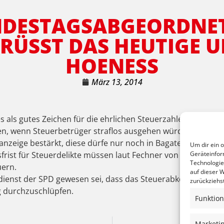
NDESTAGSABGEORDNE
ÜSST DAS HEUTIGE URT
OENESS
März 13, 2014
es als gutes Zeichen für die ehrlichen Steuerzahler im Land
sen, wenn Steuerbetrüger straflos ausgehen würden“ so Fec
stanzeige bestärkt, diese dürfe nur noch in Bagatellfällen v
Um dir ein 
Geräteinfor
rist für Steuerdelikte müssen laut Fechner von fünf auf 10
Technologie
uern.
auf dieser W
rdienst der SPD gewesen sei, dass das Steuerabkommen mit
zurückziehs
g durchzuschlüpfen.
Funktion
Marketi