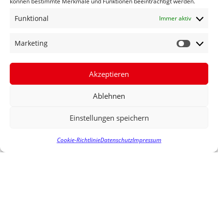
können bestimmte Merkmale und Funktionen beeinträchtigt werden.
Funktional
Immer aktiv
Marketing
FECHNER : SICHERHEIT MIT
AUGENMASS
Akzeptieren
MEHR ERFAHREN »
Ablehnen
21. September 2009
Einstellungen speichern
Cookie-Richtlinie
Datenschutz
Impressum
SPD: 3. UND 4. GLEIS AN DIE A5
MEHR ERFAHREN »