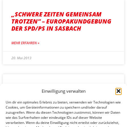
„SCHWERE ZEITEN GEMEINSAM
TROTZEN“ – EUROPAKUNDGEBUNG
DER SPD/PS IN SASBACH
MEHR ERFAHREN »
20. Mai 2013
KREIS-SPD FÜR GERECHTERES
Einwilligung verwalten
STEUERSYSTEM
Um dir ein optimales Erlebnis zu bieten, verwenden wir Technologien wie
Cookies, um Geräteinformationen zu speichern und/oder darauf
MEHR ERFAHREN »
zuzugreifen. Wenn du diesen Technologien zustimmst, können wir Daten
wie das Surfverhalten oder eindeutige IDs auf dieser Website
verarbeiten. Wenn du deine Einwilligung nicht erteilst oder zurückziehst,
14. Mai 2013