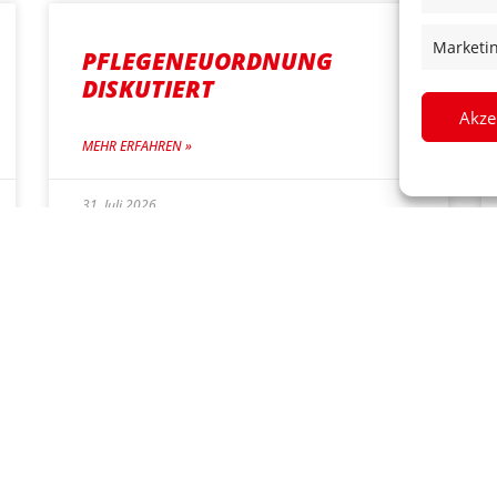
Marketi
PFLEGENEUORDNUNG
DISKUTIERT
Akze
MEHR ERFAHREN »
31. Juli 2026
BEZAHLBARES WOHNEN
FÖRDERN
MEHR ERFAHREN »