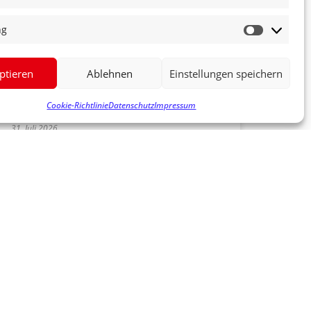
ng
SCHEFFEL-GYMNASIUM IM
BUNDESTAG
ptieren
Ablehnen
Einstellungen speichern
MEHR ERFAHREN »
Cookie-Richtlinie
Datenschutz
Impressum
31. Juli 2026
KUHBACH HADERT MIT
ABSAGE DES GRUNDSCHUL-
NEUBAUS
MEHR ERFAHREN »