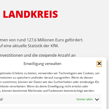
N LANDKREIS
men von rund 127,6 Millionen Euro gefördert.
eine aktuelle Statistik der KfW.
Investitionen und die steigende Anzahl an
Einwilligung verwalten
e Heizungen mit rund 30,8 Millionen Euro
optimales Erlebnis zu bieten, verwenden wir Technologien wie Cookies, um
kunft den Umstieg auf umweltfreundliche
mationen zu speichern und/oder darauf zuzugreifen. Wenn du diesen
achfrage bei den Bauherren stößt und eine
n zustimmst, können wir Daten wie das Surfverhalten oder eindeutige IDs
ebsite verarbeiten. Wenn du deine Einwilligung nicht erteilst oder
ur aktuellen Diskussion um das
t, können bestimmte Merkmale und Funktionen beeinträchtigt werden.
al
Immer aktiv
en Euro gefördert.