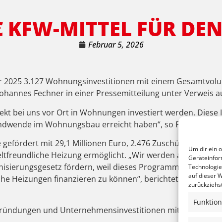
 € KFW-MITTEL FÜR DE
Februar 5, 2026
ahr 2025 3.127 Wohnungsinvestitionen mit einem Gesamtvolu
annes Fechner in einer Pressemitteilung unter Verweis auf 
rekt bei uns vor Ort in Wohnungen investiert werden. Diese 
ndwende im Wohnungsbau erreicht haben“, so Fechner.
efördert mit 29,1 Millionen Euro, 2.476 Zuschüsse für neu
Um dir ein 
eltfreundliche Heizung ermöglicht. „Wir werden auch in Zu
Geräteinfor
ierungsgesetz fördern, weil dieses Programm auf große N
Technologie
auf dieser W
iche Heizungen finanzieren zu können“, berichtet Fechner z
zurückziehs
Funktion
ndungen und Unternehmensinvestitionen mit 39,9 Million