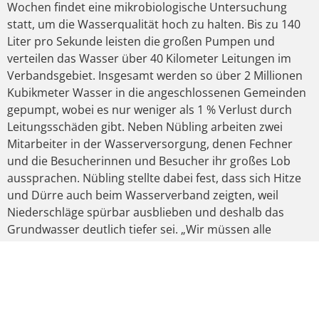
Wochen findet eine mikrobiologische Untersuchung
statt, um die Wasserqualität hoch zu halten. Bis zu 140
Liter pro Sekunde leisten die großen Pumpen und
verteilen das Wasser über 40 Kilometer Leitungen im
Verbandsgebiet. Insgesamt werden so über 2 Millionen
Kubikmeter Wasser in die angeschlossenen Gemeinden
gepumpt, wobei es nur weniger als 1 % Verlust durch
Leitungsschäden gibt. Neben Nübling arbeiten zwei
Mitarbeiter in der Wasserversorgung, denen Fechner
und die Besucherinnen und Besucher ihr großes Lob
aussprachen. Nübling stellte dabei fest, dass sich Hitze
und Dürre auch beim Wasserverband zeigten, weil
Niederschläge spürbar ausblieben und deshalb das
Grundwasser deutlich tiefer sei. „Wir müssen alle
sorgsam mit Wasser umgehen und wo es geht, Wasser
sparen und speichern“, appellierte Johannes Fechner
darum abschließend.
VORIGER
NÄCHSTER
INTERESSANTES GESPRÄCH IM BUNDESTAG
SPANNENDE EINBLICKE IM BURKHEIMER KORKENZIEHERMUSEUM