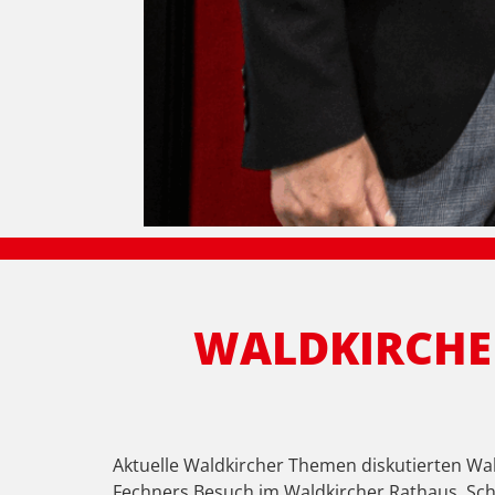
WALDKIRCHE
Aktuelle Waldkircher Themen diskutierten W
Fechners Besuch im Waldkircher Rathaus. Schm