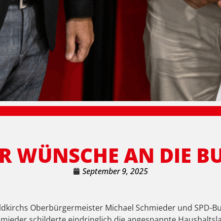
R WÜNSCHE AN DIE BU
September 9, 2025
aldkirchs Oberbürgermeister Michael Schmieder und SPD-B
ieder schilderte eindringlich die angespannte Haushaltsla