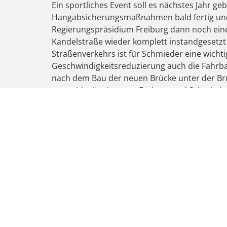
Ein sportliches Event soll es nächstes Jahr ge
Hangabsicherungsmaßnahmen bald fertig und 
Regierungspräsidium Freiburg dann noch eine
Kandelstraße wieder komplett instandgesetzt 
Straßenverkehrs ist für Schmieder eine wicht
Geschwindigkeitsreduzierung auch die Fahrbahn
nach dem Bau der neuen Brücke unter der Brü
vermeiden“, stimmten Fechner und Schmieder
Schmieder für einen Abzweig von der B294 na
Abzweig geschaffen werden, der die Verbind
Verkehrslärm entlasten würde“, so Fechner u
VORIGER
VIEL GEHT VORAN IN ETTENHEIMMÜNSTER