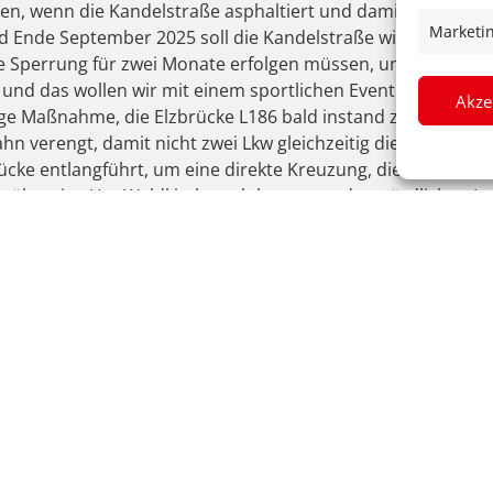
ben, wenn die Kandelstraße asphaltiert und damit endgültig fe
Marketi
Ende September 2025 soll die Kandelstraße wieder eröffne
 Sperrung für zwei Monate erfolgen müssen, um den Asphal
und das wollen wir mit einem sportlichen Event feiern“, kü
Akze
ige Maßnahme, die Elzbrücke L186 bald instand zu setzen. 
 verengt, damit nicht zwei Lkw gleichzeitig die Brücke bel
cke entlangführt, um eine direkte Kreuzung, die mit einer
 überein. Um Waldkirch noch besser an den nördlichen Lan
ch Denzlingen auf die B3 in Richtung Emmendingen einsetz
ung zwischen Emmendingen und Waldkirch deutlich verbess
nd Schmieder.