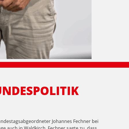
NDESPOLITIK
undestagsabgeordneter Johannes Fechner bei
ge auch in Waldkirch. Fechner sagte zu, dass