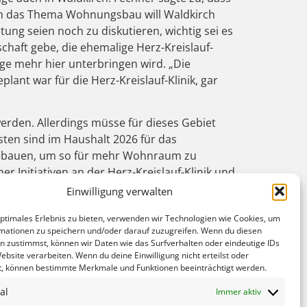
ch das Thema Wohnungsbau will Waldkirch
tung seien noch zu diskutieren, wichtig sei es
chaft gebe, die ehemalige Herz-Kreislauf-
ge mehr hier unterbringen wird. „Die
lant war für die Herz-Kreislauf-Klinik, gar
erden. Allerdings müsse für dieses Gebiet
ten sind im Haushalt 2026 für das
 bebauen, um so für mehr Wohnraum zu
 Initiativen an der Herz-Kreislauf-Klinik und
um brauchen“, unterstrich Fechner. Zufrieden
Einwilligung verwalten
 an. Nach Gesprächen mit der SWEG würde jetzt
optimales Erlebnis zu bieten, verwenden wir Technologien wie Cookies, um
t alle Bahnreisenden genügend Zeit haben, um
mationen zu speichern und/oder darauf zuzugreifen. Wenn du diesen
lztal: Mit dem Fahrplanwechsel soll ein Zug
n zustimmst, können wir Daten wie das Surfverhalten oder eindeutige IDs
dem Zug durchgehend bis Elzach fahren
ebsite verarbeiten. Wenn du deine Einwilligung nicht erteilst oder
t, können bestimmte Merkmale und Funktionen beeinträchtigt werden.
ehr benötigt werde, stellten Schmieder und
al
Immer aktiv