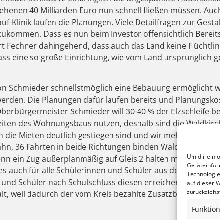
ehenen 40 Milliarden Euro nun schnell fließen müssen. Au
f-Klinik laufen die Planungen. Viele Detailfragen zur Gestal
zukommen. Dass es nun beim Investor offensichtlich Bereits
t Fechner dahingehend, dass auch das Land keine Flüchtlin
ss eine so große Einrichtung, wie vom Land ursprünglich gep
 von Schmieder schnellstmöglich eine Bebauung ermöglicht w
rden. Die Planungen dafür laufen bereits und Planungskos
Oberbürgermeister Schmieder will 30-40 % der Elzschleife
iten des Wohnungsbaus nutzen, deshalb sind die Waldkircher
irch die Mieten deutlich gestiegen sind und wir mehr Wohnra
bahn, 36 Fahrten in beide Richtungen binden Waldkirch gut
Um dir ein 
wenn ein Zug außerplanmäßig auf Gleis 2 halten muss, dami
Geräteinfor
es auch für alle Schülerinnen und Schüler aus dem oberen E
Technologie
n und Schüler nach Schulschluss diesen erreichen und mit 
auf dieser W
zurückziehs
alt, weil dadurch der vom Kreis bezahlte Zusatzbus nicht m
Funktion