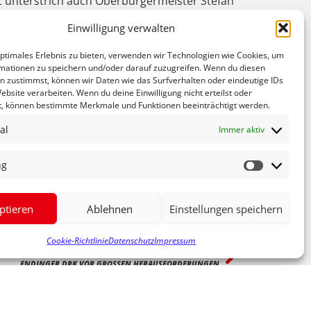
t unterstrich auch Oberbürgermeister Stefan
 übertragen, die sie finanziell nur schwierig
Einwilligung verwalten
gen. Der VdK hat im Landkreis Emmendingen
Menschen benötigen Hilfe und Beratung und um
optimales Erlebnis zu bieten, verwenden wir Technologien wie Cookies, um
litische Aufgaben gibt für die Politik, betonte
mationen zu speichern und/oder darauf zuzugreifen. Wenn du diesen
n zustimmst, können wir Daten wie das Surfverhalten oder eindeutige IDs
3 % des letzten Gehaltes. Sie forderte eine
ebsite verarbeiten. Wenn du deine Einwilligung nicht erteilst oder
d Abgeordneten in die gesetzliche
t, können bestimmte Merkmale und Funktionen beeinträchtigt werden.
. Stambulant-Modell werbe. Dringend benötige
al
Immer aktiv
ehörige sehr hoch ist. Ein Mittel gegen
Gleichstellungsbeauftragte abschaffen will und
ng
 nicht zusammenarbeiten“. In der
iche Anfragen, dass es auch im Kreis große
ptieren
Ablehnen
Einstellungen speichern
Cookie-Richtlinie
Datenschutz
Impressum
NÄCHSTER
ENDINGER DRK VOR GROSSEN HERAUSFORDERUNGEN