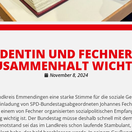
DENTIN UND FECHNER
USAMMENHALT WICHT
November 8, 2024
dkreis Emmendingen eine starke Stimme für die soziale Gere
f Einladung von SPD-Bundestagsabgeordneten Johannes Fec
einem von Fechner organisierten sozialpolitischen Empfang
g wichtig ist. Der Bundestag müsse deshalb schnell mit dem
notstand sei das im Landkreis schon laufende Stambulant, 