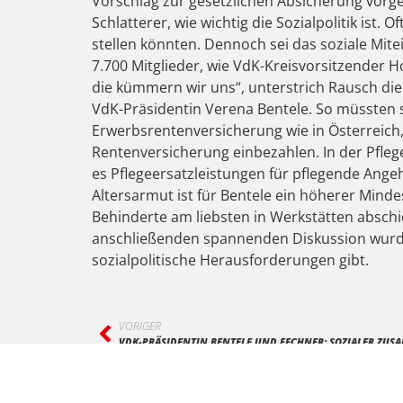
Vorschlag zur gesetzlichen Absicherung vorg
Schlatterer, wie wichtig die Sozialpolitik is
stellen könnten. Dennoch sei das soziale Mi
7.700 Mitglieder, wie VdK-Kreisvorsitzender 
die kümmern wir uns“, unterstrich Rausch die w
VdK-Präsidentin Verena Bentele. So müssten sc
Erwerbsrentenversicherung wie in Österreich,
Rentenversicherung einbezahlen. In der Pflege
es Pflegeersatzleistungen für pflegende Angeh
Altersarmut ist für Bentele ein höherer Minde
Behinderte am liebsten in Werkstätten abschie
anschließenden spannenden Diskussion wurde 
sozialpolitische Herausforderungen gibt.
VORIGER