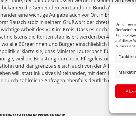
elegt habe, der bald beschlossen werde. In seinem Grußwor
t. Oft bekämen die Gemeinden von Land und Bund aber Aufgaben
teinander eine wichtige Aufgabe auch vor Ort in Emmendin
Horst Rausch stolz in seinem Grußwort berichtete. „Viele 
Um dir ein 
ichtige Arbeit des VdK im Kreis. Dass es noch viele sozialpo
Geräteinfor
Technologie
hnellstens die Renten stabilisiert werden bei 48%, besser 5
auf dieser W
 wo alle Bürgerinnen und Bürger einschließlich Beamten un
zurückziehs
politik erklärte sie, dass Minister Lauterbach für das sog
Funktion
örige, weil die Belastung durch die Pflegeleistungen für Ang
stlohn und klar grenzte sie sich auch von der AfD ab: „Wer 
Marketi
ben will, statt inklusives Miteinander, mit dem können wir
durch zahlreiche Anfragen ebenfalls deutlich durch zahlre
Akze
VDK-PRÄSIDENTIN BENTELE UND FECHNER: SOZIALER ZUSAMMENHALT GERADE IN KRISENZEITEN WICHTIG