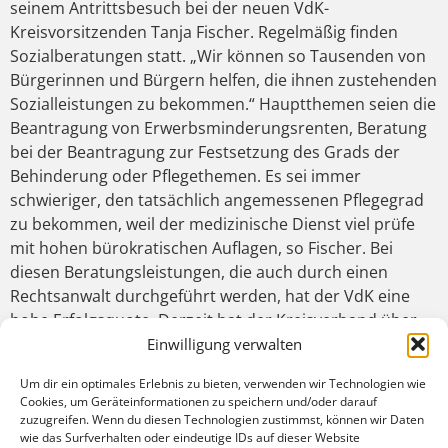
seinem Antrittsbesuch bei der neuen VdK-
Kreisvorsitzenden Tanja Fischer. Regelmäßig finden
Sozialberatungen statt. „Wir können so Tausenden von
Bürgerinnen und Bürgern helfen, die ihnen zustehenden
Sozialleistungen zu bekommen.“ Hauptthemen seien die
Beantragung von Erwerbsminderungsrenten, Beratung
bei der Beantragung zur Festsetzung des Grads der
Behinderung oder Pflegethemen. Es sei immer
schwieriger, den tatsächlich angemessenen Pflegegrad
zu bekommen, weil der medizinische Dienst viel prüfe
mit hohen bürokratischen Auflagen, so Fischer. Bei
diesen Beratungsleistungen, die auch durch einen
Rechtsanwalt durchgeführt werden, hat der VdK eine
hohe Erfolgsquote. Derzeit hat der Kreisverband über
5.000 Mitglieder und ist in 17 Ortsverbänden organisiert.
Einwilligung verwalten
In letzter Zeit habe der VdK auch viele jüngere Mitglieder
Um dir ein optimales Erlebnis zu bieten, verwenden wir Technologien wie
gewonnen, was den tragischen Anlass von
Cookies, um Geräteinformationen zu speichern und/oder darauf
Krebserkrankungen als Grund habe. Montags von 16 bis
zuzugreifen. Wenn du diesen Technologien zustimmst, können wir Daten
18 Uhr und mittwochs von 9 bis 11 Uhr finden die
wie das Surfverhalten oder eindeutige IDs auf dieser Website