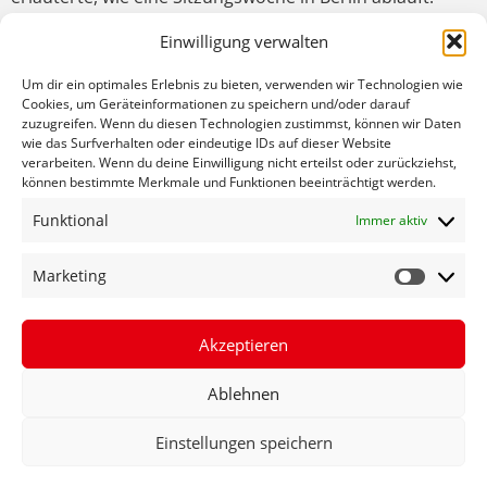
Seine Wahl zum parlamentarischen Geschäftsführer der
Einwilligung verwalten
SPD-Bundestagsfraktion habe für ihn zahlreiche
Veränderungen mit sich gebracht. „Ich habe jetzt
Um dir ein optimales Erlebnis zu bieten, verwenden wir Technologien wie
weniger mit der konkreten Gesetzgebung zu tun,
Cookies, um Geräteinformationen zu speichern und/oder darauf
zuzugreifen. Wenn du diesen Technologien zustimmst, können wir Daten
sondern bin jetzt sozusagen im Maschinenraum des
wie das Surfverhalten oder eindeutige IDs auf dieser Website
Parlaments verantwortlich für die Abläufe im
verarbeiten. Wenn du deine Einwilligung nicht erteilst oder zurückziehst,
Bundestag“ berichtete Fechner.
können bestimmte Merkmale und Funktionen beeinträchtigt werden.
In der anschließenden Diskussion beantwortete
Funktional
Immer aktiv
Johannes Fechner viele Fragen zur Wärmewende. Hier
betonte Fechner, dass das Gesetz keine allgemeine
Marketing
Austauschpflicht vorsieht. Bestehende Gas- und
Ölheizungen können weitergenutzt werden und
Akzeptieren
Heizungsreparaturen sind möglich. Weitere Themen
waren der Krieg in der Ukraine, die
Ablehnen
Fachkräftezuwanderung und die Situation auf dem
Wohnungsmarkt.
Einstellungen speichern
Eine unterhaltsame Stadtrundfahrt, der Besuch des