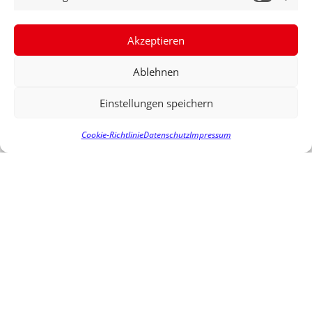
VORIGER
NÄCHSTER
23.4.2015 VERFOLGUNG SCHWERER STAATSGEFÄHRDENDER GEWALTTATEN
JOHANNES FECHNER: „WABE BESSER FÖRDERN“
Akzeptieren
Ablehnen
Einstellungen speichern
Cookie-Richtlinie
Datenschutz
Impressum
Bild: Deutsche Bundestag / Thomas Trutsche / photothek
TRANSPARENZ