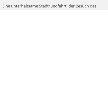
Eine unterhaltsame Stadtrundfahrt, der Besuch des
Ministeriums für wirtschaftliche Zusammenarbeit und
Entwicklung und die Mauergedenkstätte in der Bernauer
Straße waren weitere Programmpunkte. Eine Führung
mit Informationsgespräch im ehemaligen
Untersuchungsgefängnis Hohenschönhausen bildete
den Abschluss der informativen Berlinreise.
VORIGER
NÄCHSTER
EIN DORF WEHRT SICH
WYHLER AHRTALHELFER IM BUNDESTAG