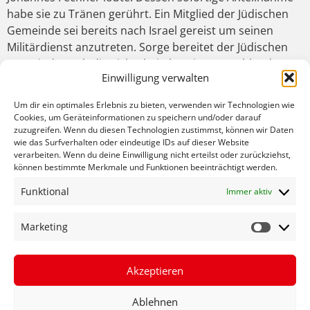
habe sie zu Tränen gerührt. Ein Mitglied der Jüdischen
Gemeinde sei bereits nach Israel gereist um seinen
Militärdienst anzutreten. Sorge bereitet der Jüdischen
Gemeinde auch die Sicherheitslage in Deutschland. Zwar
Einwilligung verwalten
gebe es erfreulicherweise keine unmittelbaren Attacken
bislang. Dennoch gebe es Ängste und Eltern erlauben
Um dir ein optimales Erlebnis zu bieten, verwenden wir Technologien wie
ihren Kindern nicht immer die Teilnahme an
Cookies, um Geräteinformationen zu speichern und/oder darauf
Veranstaltungen wie Jugendreferentin Viktoria Dohmen
zuzugreifen. Wenn du diesen Technologien zustimmst, können wir Daten
wie das Surfverhalten oder eindeutige IDs auf dieser Website
berichtete. „Ein großer Dank an die Emmendinger
verarbeiten. Wenn du deine Einwilligung nicht erteilst oder zurückziehst,
Polizei und Revierleiter Dümmig, die sich sehr um
können bestimmte Merkmale und Funktionen beeinträchtigt werden.
unsere Sicherheit kümmern“, lobt Majanowska. „Wir
Funktional
Immer aktiv
werden alles tun, um unsere jüdischen Mitbürgerinnen
und Mitbürger zu schützen“, versicherte Johannes
Marketing
Fechner ausdrücklich. Kreistagsmitglied Roman
Götzmann unterstrich, dass die Hamas eine brutale
Terrororganisation ist und Israel das Recht zur
Akzeptieren
Verteidigung habe. Majanowska meinte, dass auch sie
die israelische Siedlungspolitik und die Regierung
Ablehnen