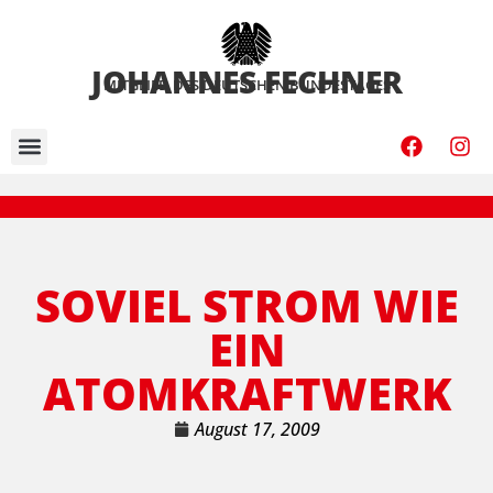
JOHANNES FECHNER
MITGLIED DES DEUTSCHEN BUNDESTAGES
JOHANNES FECHNER
zuRECHT IN BERLIN
SOVIEL STROM WIE
EIN
ATOMKRAFTWERK
August 17, 2009