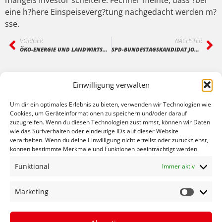
mangels Investor scheitere. Fechner meinte, dass ?ber
eine h?here Einspeiseverg?tung nachgedacht werden m?
sse.
VORIGER
NÄCHSTER
ÖKO-ENERGIE UND LANDWIRTSCHAFT OPTIMAL VERKNÜPFT
SPD-BUNDESTAGSKANDIDAT JOHANNES FECHNER BESUCHT LAHRER WERKSTÄTTEN
Einwilligung verwalten
Um dir ein optimales Erlebnis zu bieten, verwenden wir Technologien wie
Cookies, um Geräteinformationen zu speichern und/oder darauf
zuzugreifen. Wenn du diesen Technologien zustimmst, können wir Daten
wie das Surfverhalten oder eindeutige IDs auf dieser Website
verarbeiten. Wenn du deine Einwilligung nicht erteilst oder zurückziehst,
können bestimmte Merkmale und Funktionen beeinträchtigt werden.
Funktional
Immer aktiv
Bild: Deutsche Bundestag / Thomas Trutsche / photothek
Marketing