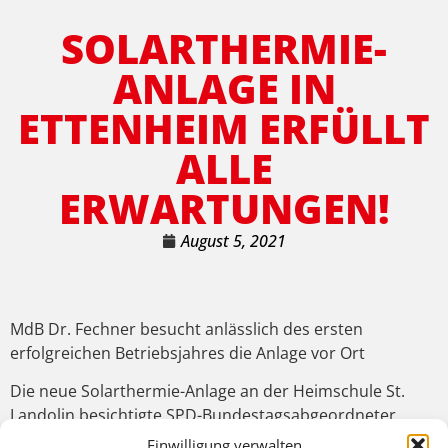
SOLARTHERMIE-
ANLAGE IN
ETTENHEIM ERFÜLLT
ALLE
ERWARTUNGEN!
August 5, 2021
MdB Dr. Fechner besucht anlässlich des ersten
erfolgreichen Betriebsjahres die Anlage vor Ort
Die neue Solarthermie-Anlage an der Heimschule St.
Landolin besichtigte SPD-Bundestagsabgeordneter
Johannes Fechner gemeinsam mit Bürgermeister Bruno
Einwilligung verwalten