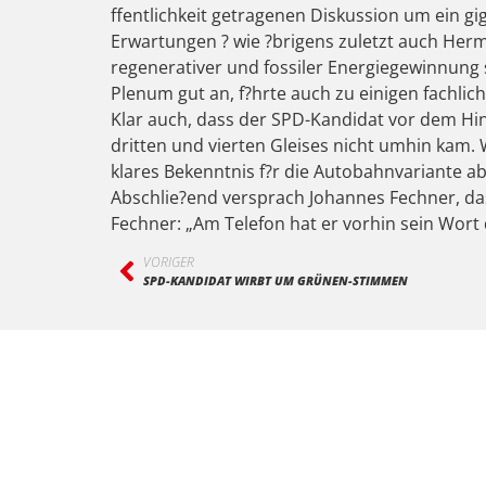
ffentlichkeit getragenen Diskussion um ein g
Erwartungen ? wie ?brigens zuletzt auch Herm
regenerativer und fossiler Energiegewinnung
Plenum gut an, f?hrte auch zu einigen fachlic
Klar auch, dass der SPD-Kandidat vor dem Hin
dritten und vierten Gleises nicht umhin kam.
klares Bekenntnis f?r die Autobahnvariante a
Abschlie?end versprach Johannes Fechner, d
Fechner: „Am Telefon hat er vorhin sein Wort
VORIGER
SPD-KANDIDAT WIRBT UM GRÜNEN-STIMMEN