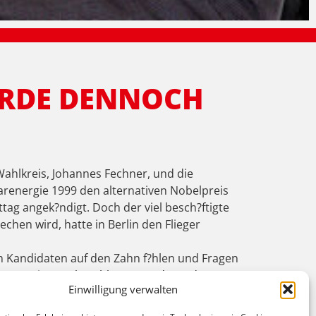
URDE DENNOCH
ahlkreis, Johannes Fechner, und die
larenergie 1999 den alternativen Nobelpreis
ttag angek?ndigt. Doch der viel besch?ftigte
chen wird, hatte in Berlin den Flieger
 Kandidaten auf den Zahn f?hlen und Fragen
?nen Regierung beschlossen und von der
Einwilligung verwalten
das f?r eine Sackgassentechnologie. Wir
gerade erst vor wenigen Wochen in die ?