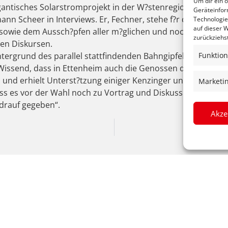
Um dir ein 
igantisches Solarstromprojekt in der W?stenregion Nordafri
Geräteinfor
ann Scheer in Interviews. Er, Fechner, stehe f?r dezentral
Technologie
auf dieser W
 sowie dem Aussch?pfen aller m?glichen und noch neu zu en
zurückziehs
hen Diskursen.
Funktion
tergrund des parallel stattfindenden Bahngipfels (Tiefens
 Wissend, dass in Ettenheim auch die Genossen die Gleise 
b und erhielt Unterst?tzung einiger Kenzinger und Herbolz
Marketi
ass es vor der Wahl noch zu Vortrag und Diskussion mit H
 drauf gegeben“.
Akze