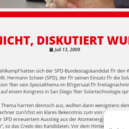
NICHT, DISKUTIERT W
Juli 13, 2009
ahlkampf hatten sich der SPD-Bundestagskandidat f?r den W
t. Hermann Scheer (SPD), der f?r seinen Einsatz f?r die So
sion ?ber sein Spezialthema im B?rgersaal f?r Freitagnachmi
 auf einem Kongress in San Diego ?ber Solartechnologie spre
 Thema harrten dennoch aus, wollten dann wenigstens dem
Fechner zun?chst ein klares Bekenntnis zum von der rot-gr
 SPD erneuertem Ausstieg aus der Atomenergie. „Ich halte 
en“, so das Credo des Kandidaten. Vor dem Hintergrund der 