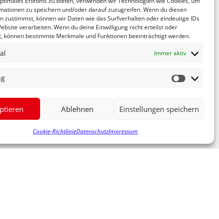
optimales Erlebnis zu bieten, verwenden wir Technologien wie Cookies, um
kas warnte er indes vor ?bertriebenen
mationen zu speichern und/oder darauf zuzugreifen. Wenn du diesen
e Energieversorgung und einen Mix aus
n zustimmst, können wir Daten wie das Surfverhalten oder eindeutige IDs
ebsite verarbeiten. Wenn du deine Einwilligung nicht erteilst oder
twickelnder Einsparpotenziale. Das kam im
t, können bestimmte Merkmale und Funktionen beeinträchtigt werden.
al
ee/Oettinger) um ein Bekenntnis zum Bau des
Immer aktiv
an der Autobahn ablehnen, gab er dennoch ein
heimer im Auditorium.
ng
ermann Scheer in Ettenheim kommen werde.
ptieren
Ablehnen
Einstellungen speichern
NÄCHSTER
FECHNER LOBT RENTENERHÖHUNG
Cookie-Richtlinie
Datenschutz
Impressum