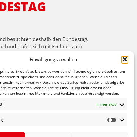
NDESTAG
 und besuchten deshalb den Bundestag.
l und trafen sich mit Fechner zum
nhand einer Initiative, die er zum besseren
Einwilligung verwalten
ern bezahlt, wie viel er verdient und wie er
n und erläuterte sogleich, wie die Mittel aus
optimales Erlebnis zu bieten, verwenden wir Technologien wie Cookies, um
zur möglichen Wiedereinführung der
mationen zu speichern und/oder darauf zuzugreifen. Wenn du diesen
 Fechner vor Ort in der Ortenau einsetzt, sind
n zustimmst, können wir Daten wie das Surfverhalten oder eindeutige IDs
ebsite verarbeiten. Wenn du deine Einwilligung nicht erteilst oder
chluss des Bundestagsbesuchs der Klasse
t, können bestimmte Merkmale und Funktionen beeinträchtigt werden.
sonnige Berlin genießen konnten.
al
Immer aktiv
NÄCHSTER
HNER BESUCHT DRK HUNDESCHUTZSTAFFEL IN EMMENDINGEN
ng