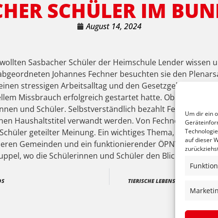
HER SCHÜLER IM BU
August 14, 2024
as wollten Sasbacher Schüler der Heimschule Lender wissen
eordneten Johannes Fechner besuchten sie den Plenarsaa
einen stressigen Arbeitsalltag und den Gesetzgebungsgang a
llem Missbrauch erfolgreich gestartet hatte. Ob Fechner Steu
innen und Schüler. Selbstverständlich bezahlt Fechner Steuer
Um dir ein 
nen Haushaltstitel verwandt werden. Von Fechner befragt 
Geräteinfor
Schüler geteilter Meinung. Ein wichtiges Thema, für das sich
Technologie
auf dieser W
eineren Gemeinden und ein funktionierender ÖPNV. Den Abs
zurückziehs
ppel, wo die Schülerinnen und Schüler den Blick über das 
Funktion
DS
TIERISCHE LEBENSRETTER – FEC
Marketi