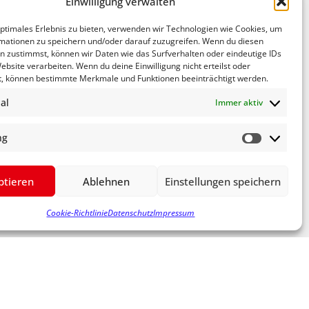
Einwilligung verwalten
optimales Erlebnis zu bieten, verwenden wir Technologien wie Cookies, um
mationen zu speichern und/oder darauf zuzugreifen. Wenn du diesen
n zustimmst, können wir Daten wie das Surfverhalten oder eindeutige IDs
ebsite verarbeiten. Wenn du deine Einwilligung nicht erteilst oder
r costa-ricanischen Lahrer Partnerstadt
t, können bestimmte Merkmale und Funktionen beeinträchtigt werden.
 auch drei Tage die Bundeshauptstadt und
al
Immer aktiv
u lassen.
ng
ich Fechner und Chacon das durchaus mögliche
ptieren
Ablehnen
Einstellungen speichern
NÄCHSTER
Cookie-Richtlinie
Datenschutz
Impressum
FECHNER UND WÖLFLE ZUR ORTSUMFAHRUNG WINDEN