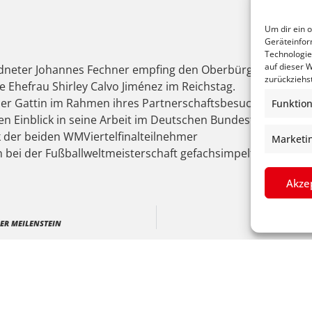
Um dir ein 
Geräteinfor
Technologie
auf dieser W
neter Johannes Fechner empfing den Oberbürgermeister de
zurückziehs
Ehefrau Shirley Calvo Jiménez im Reichstag.
er Gattin im Rahmen ihres Partnerschaftsbesuches in Lahr
Funktion
en Einblick in seine Arbeit im Deutschen Bundestag geben z
k der beiden WMViertelfinalteilnehmer
Marketi
 bei der Fußballweltmeisterschaft gefachsimpelt, wobei s
Akze
HER MEILENSTEIN