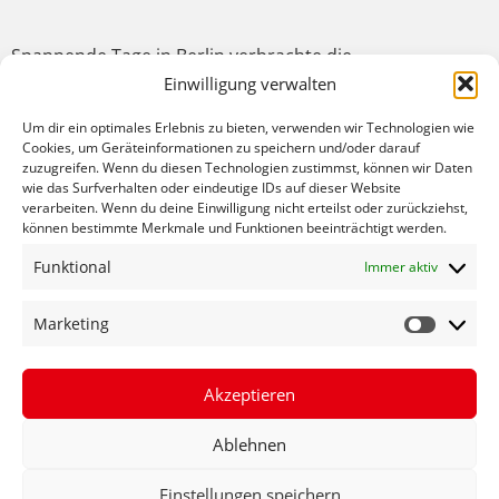
Spannende Tage in Berlin verbrachte die
Organisationsgruppe des Brogginger
Einwilligung verwalten
Stockbrunnenfestes. SPD-Bundestagsabgeordneter
Um dir ein optimales Erlebnis zu bieten, verwenden wir Technologien wie
Johannes Fechner lädt regelmäßig Ehrenamtliche zu
Cookies, um Geräteinformationen zu speichern und/oder darauf
einer Berlin-Reise ein als Dankeschön für ihr
zuzugreifen. Wenn du diesen Technologien zustimmst, können wir Daten
Engagement für die Bürgerinnen und Bürger. So
wie das Surfverhalten oder eindeutige IDs auf dieser Website
verarbeiten. Wenn du deine Einwilligung nicht erteilst oder zurückziehst,
konnten die Brogginger das bunte Programm von der
können bestimmte Merkmale und Funktionen beeinträchtigt werden.
Stadtrundfahrt über Museumsbesuche genießen bis
Funktional
zum Besuch des Bundestages als Höhepunkt der Reise.
Immer aktiv
Im Gespräch mit SPD-Bundestagsabgeordneten
Johannes Fechner konnten sie direkt erfahren, wie der
Marketing
anspruchsvolle Alltag eines Politikers aussieht und die
Gesetzgebung funktioniert. „Ein großes Dankeschön an
Akzeptieren
alle Ehrenamtlichen, die sich eine solche
Informationsfahrt wirklich verdient haben für ihr großes
Ablehnen
Engagement für die Bürgerinnen und Bürger“, lobt
Fechner abschließend beim Gespräch im Bundestag.
Einstellungen speichern