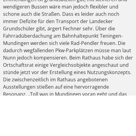
wendigeren Bussen wäre man jedoch flexibler und
schone auch die Straßen. Dass es leider auch noch
immer Defizite für den Transport der Landecker
Grundschüler gibt, ärgert Fechner sehr. Über die
Fahrradüberdachung am Bahnhaltepunkt Teningen-
Mundingen werden sich viele Rad-Pendler freuen. Die
dadurch wegfallenden Pkw-Parkplätzen müsse man laut
Nunn jedoch kompensieren. Beim Rathaus habe sich der
Ortschaftsrat einige Vergleichsobjekte angeschaut und
stünde jetzt vor der Erstellung eines Nutzungskonzepts.
Die zwischenzeitlich im Rathaus angebotenen
Ausstellungen stießen auf eine hervorragende
Resonanz. „Toll was in Mundingen voran geht und das
unterstütze ich gern“, zeigte sich Fechner abschließend
beeindruckt.
VORIGER
NÄCHSTER
SPD VERANSTALTUNG ZU KORRUPTION UND VETTERNWIRTSCHAFT
LAHRER SCHÜLER IM BUNDESTAG