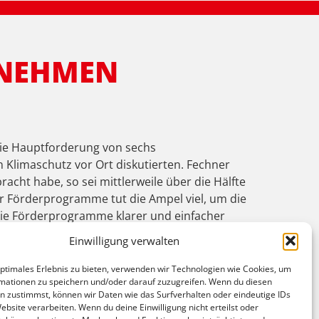
 NEHMEN
 die Hauptforderung von sechs
Klimaschutz vor Ort diskutierten. Fechner
cht habe, so sei mittlerweile über die Hälfte
 Förderprogramme tut die Ampel viel, um die
ie Förderprogramme klarer und einfacher
inanzierung für die wichtigen
Einwilligung verwalten
ger Klimaschutzmanagerin. Großes Lob gab es
facht wurden. „Das spüren wir, die Anträge
optimales Erlebnis zu bieten, verwenden wir Technologien wie Cookies, um
mationen zu speichern und/oder darauf zuzugreifen. Wenn du diesen
fördert werde. In der anschließenden
n zustimmst, können wir Daten wie das Surfverhalten oder eindeutige IDs
ssten wie in Hochwasserschutzgebieten.
ebsite verarbeiten. Wenn du deine Einwilligung nicht erteilst oder
hier auf die Erfolgsgeschichte 49-Euro-Ticket,