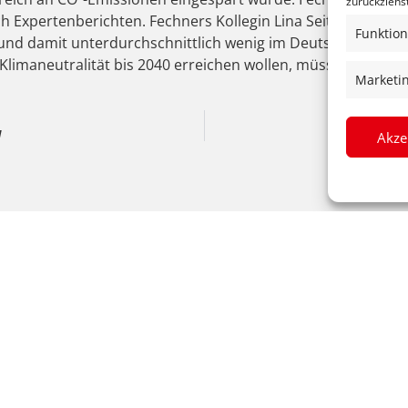
zurückziehs
h Expertenberichten. Fechners Kollegin Lina Seitzl verwies 
Funktion
und damit unterdurchschnittlich wenig im Deutschlandvergl
limaneutralität bis 2040 erreichen wollen, müssen wir dies
Marketi
N
Akze