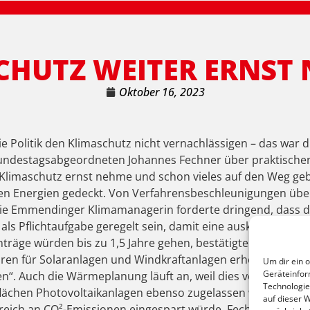
CHUTZ WEITER ERNST
Oktober 16, 2023
 die Politik den Klimaschutz nicht vernachlässigen – das war
ndestagsabgeordneten Johannes Fechner über praktischen 
 Klimaschutz ernst nehme und schon vieles auf den Weg gebra
n Energien gedeckt. Von Verfahrensbeschleunigungen über
ie Emmendinger Klimamanagerin forderte dringend, dass d
ls Pflichtaufgabe geregelt sein, damit eine auskömmliche F
träge würden bis zu 1,5 Jahre gehen, bestätigte die Endin
en für Solaranlagen und Windkraftanlagen erheblich verein
Um dir ein 
Geräteinfor
“. Auch die Wärmeplanung läuft an, weil dies vom Land ge
Technologie
rflächen Photovoltaikanlagen ebenso zugelassen werden mü
auf dieser W
reich an CO²-Emissionen eingespart würde. Fechner verwies 