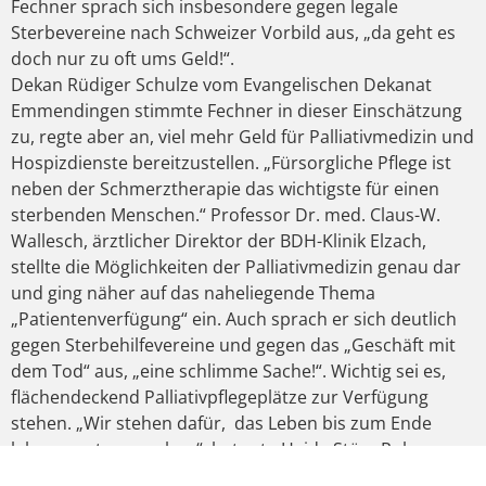
Fechner sprach sich insbesondere gegen legale
Sterbevereine nach Schweizer Vorbild aus, „da geht es
doch nur zu oft ums Geld!“.
Dekan Rüdiger Schulze vom Evangelischen Dekanat
Emmendingen stimmte Fechner in dieser Einschätzung
zu, regte aber an, viel mehr Geld für Palliativmedizin und
Hospizdienste bereitzustellen. „Fürsorgliche Pflege ist
neben der Schmerztherapie das wichtigste für einen
sterbenden Menschen.“ Professor Dr. med. Claus-W.
Wallesch, ärztlicher Direktor der BDH-Klinik Elzach,
stellte die Möglichkeiten der Palliativmedizin genau dar
und ging näher auf das naheliegende Thema
„Patientenverfügung“ ein. Auch sprach er sich deutlich
gegen Sterbehilfevereine und gegen das „Geschäft mit
dem Tod“ aus, „eine schlimme Sache!“. Wichtig sei es,
flächendeckend Palliativpflegeplätze zur Verfügung
stehen. „Wir stehen dafür, das Leben bis zum Ende
lebenswert zu machen“, betonte Heide Störr-Ruh,
Leiterin Hospizgruppe Oberes Elztal. Unmenschliches