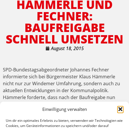
HÄMMERLE UND
FECHNER:
BAUFREIGABE
SCHNELL UMSETZEN
August 18, 2015
SPD-Bundestagsabgeordneter Johannes Fechner
informierte sich bei Bürgermeister Klaus Hämmerle
nicht nur zur Windemer Umfahrung, sondern auch zu
aktuellen Entwicklungen in der Kommunalpolitik.
Hämmerle forderte, dass nach der Baufreigabe nun
auch der Bau rasch folgen müsse: „Einen Pseudo-
Einwilligung verwalten
Spatenstich nur für die Presse wollen wir nicht. Die
Bauarbeiten müssen rasch losgehen“. Er rechne damit,
Um dir ein optimales Erlebnis zu bieten, verwenden wir Technologien wie
dass 2018 die Umfahrung Niederwinden gebaut sein
Cookies, um Geräteinformationen zu speichern und/oder darauf