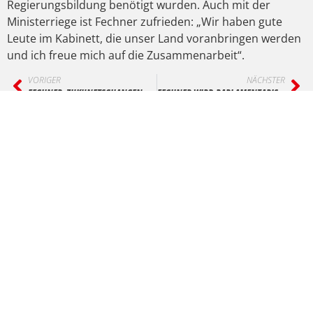
Regierungsbildung benötigt wurden. Auch mit der
Ministerriege ist Fechner zufrieden: „Wir haben gute
Leute im Kabinett, die unser Land voranbringen werden
und ich freue mich auf die Zusammenarbeit“.
VORIGER
NÄCHSTER
FECHNER: ZUKUNFTSCHANCEN DER WASSERKRAFT NUTZEN
FECHNER WIRD PARLAMENTARISCHER GESCHÄFTSFÜHRER UND JUSTIZIAR
Bild: Deutsche Bundestag / Thomas Trutsche / photothek