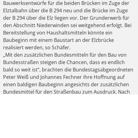
Bauwerksentwürfe für die beiden Brücken im Zuge der
Elztalbahn über die B 294 neu und die Brücke im Zuge
der B 294 über die Elz liegen vor. Der Grunderwerb für
den Abschnitt Niederwinden sei weitgehend erfolgt. Bei
Bereitstellung von Haushaltsmitteln könnte ein
Baubeginn mit einem Baustart an der Elzbrücke
realisiert werden, so Schäfer.
„Mit den zusätzlichen Bundesmitteln für den Bau von
Bundesstraßen steigen die Chancen, dass es endlich
bald so weit ist“, brachten die Bundestagsabgeordneten
Peter Weiß und Johannes Fechner ihre Hoffnung auf
einen baldigen Baubeginn angesichts der zusätzlichen
Bundesmittel für den Straßenbau zum Ausdruck. Nach
der mittelfristigen Finanzplanung wird der Bund in
diesem Jahr 505 Millionen zusätzlich für
Verkehrsinvestitionen zur Verfügung stellen, im
nächsten Jahr zusätzlich eine Milliarde, 1,4 Milliarden im
Jahr 2016 und knapp 2,1 Milliarden im Jahr 2017.
Staatssekretärin Dorothee Bär (CSU) und der