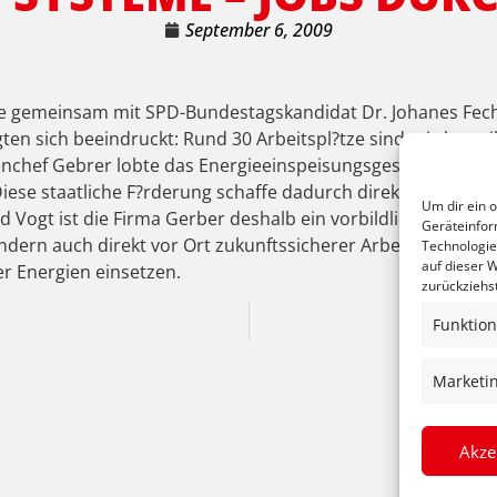
September 6, 2009
e gemeinsam mit SPD-Bundestagskandidat Dr. Johanes Fech
n sich beeindruckt: Rund 30 Arbeitspl?tze sind mittlerwe
enchef Gebrer lobte das Energieeinspeisungsgesetz: Dadurc
ese staatliche F?rderung schaffe dadurch direkt Arbeitspl?t
Um dir ein 
d Vogt ist die Firma Gerber deshalb ein vorbildliches Beispi
Geräteinfor
dern auch direkt vor Ort zukunftssicherer Arbeitspl?tze sch
Technologie
auf dieser W
er Energien einsetzen.
zurückziehs
Funktion
Marketi
Akze