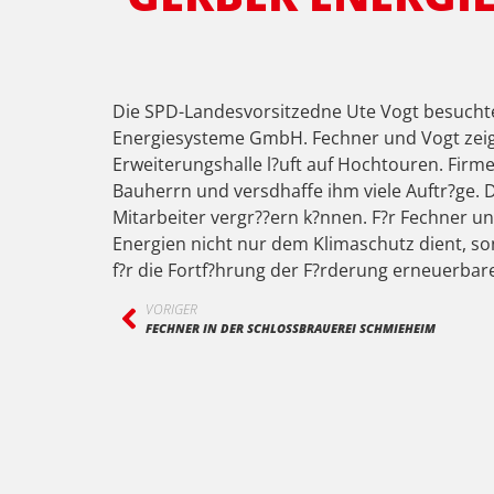
Die SPD-Landesvorsitzedne Ute Vogt besucht
Energiesysteme GmbH. Fechner und Vogt zeigte
Erweiterungshalle l?uft auf Hochtouren. Firm
Bauherrn und versdhaffe ihm viele Auftr?ge. Di
Mitarbeiter vergr??ern k?nnen. F?r Fechner un
Energien nicht nur dem Klimaschutz dient, son
f?r die Fortf?hrung der F?rderung erneuerbar
VORIGER
FECHNER IN DER SCHLOSSBRAUEREI SCHMIEHEIM