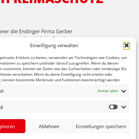
ner die Endinger Firma Gerber
ile entstanden und der Bau der
Einwilligung verwalten
h lohne sich der Bau der Soloranlagen f?r den
ze, so habe er seine Firma auf fast 30
optimales Erlebnis zu bieten, verwenden wir Technologien wie Cookies, um
el daf?r, da? die F?rderung erneuerbarer
mationen zu speichern und/oder darauf zuzugreifen. Wenn du diesen
afft. Beide SPD-Politiker wollen sich deshalb
n zustimmst, können wir Daten wie das Surfverhalten oder eindeutige IDs
ebsite verarbeiten. Wenn du deine Einwilligung nicht erteilst oder
t, können bestimmte Merkmale und Funktionen beeinträchtigt werden.
NÄCHSTER
al
Immer aktiv
FECHNER BEI JUGEND-TRAININGSCENTER
ng
ptieren
Ablehnen
Einstellungen speichern