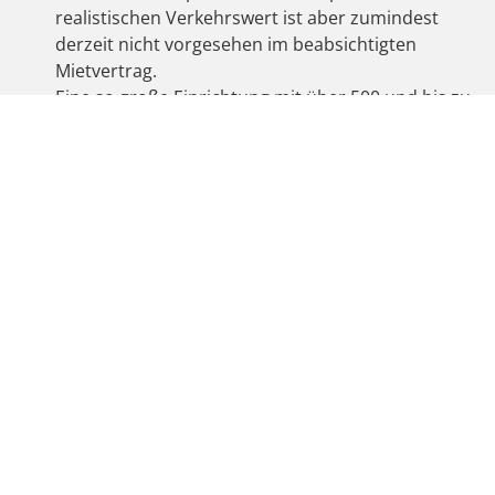
realistischen Verkehrswert ist aber zumindest
derzeit nicht vorgesehen im beabsichtigten
Mietvertrag.
Eine so große Einrichtung mit über 500 und bis zu
1000 Geflüchteten (so Regierungspräsidentin
Schäfer in der Gemeinderatssitzung vom
18.7.2023) wäre auch nicht nur vorübergehend.
Denn erfahrungsgemäß werden bei einem
Rückgang der Anzahl der Geflüchteten zuerst die
behelfsmäßigen Einrichtungen wie die
Unterbringung in Sporthallen oder angemieteten
Containern aufgelöst. Unterbringungen in festen
und mit Millionen instandgesetzten Gebäuden
verbleiben deshalb auf Dauer. Die Einrichtung
einer Erstaufnahmestelle in der früheren Herz-
Kreislauf-Klinik wäre also keine vorübergehende
Notlösung
,
sondern eine Dauereinrichtung.
Sowohl in Deutschland, vor allem aber auf Ebene
der Europäischen Union wird es in wenigen