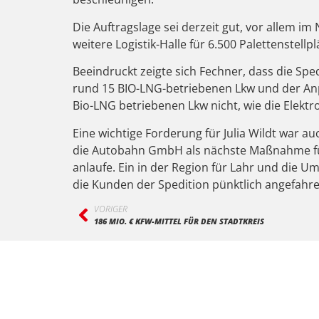
Die Auftragslage sei derzeit gut, vor allem i
weitere Logistik-Halle für 6.500 Palettenstellp
Beeindruckt zeigte sich Fechner, dass die Spe
rund 15 BIO-LNG-betriebenen Lkw und der Anp
Bio-LNG betriebenen Lkw nicht, wie die Elektr
Eine wichtige Forderung für Julia Wildt war au
die Autobahn GmbH als nächste Maßnahme für
anlaufe. Ein in der Region für Lahr und die 
die Kunden der Spedition pünktlich angefah
VORIGER
186 MIO. € KFW-MITTEL FÜR DEN STADTKREIS