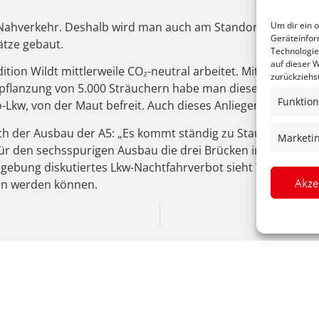
m Nahverkehr. Deshalb wird man auch am Standort Ettenheim 
Um dir ein 
Geräteinfor
lätze gebaut.
Technologie
auf dieser W
dition Wildt mittlerweile CO₂-neutral arbeitet. Mit mehrer
zurückziehs
flanzung von 5.000 Sträuchern habe man dieses Ziel erreic
Funktion
o-Lkw, von der Maut befreit. Auch dieses Anliegen nahm Fec
ch der Ausbau der A5: „Es kommt ständig zu Staus, was uns s
Marketi
 den sechsspurigen Ausbau die drei Brücken in Riegel se
Umgebung diskutiertes Lkw-Nachtfahrverbot sieht Wildt eher
Akze
ren werden können.