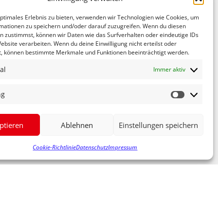
investieren. Hier wird in diesem Jahr eine
optimales Erlebnis zu bieten, verwenden wir Technologien wie Cookies, um
mationen zu speichern und/oder darauf zuzugreifen. Wenn du diesen
n zustimmst, können wir Daten wie das Surfverhalten oder eindeutige IDs
ebsite verarbeiten. Wenn du deine Einwilligung nicht erteilst oder
en großen Photovoltaikanlagen, dem Betrieb von
t, können bestimmte Merkmale und Funktionen beeinträchtigt werden.
ht. Allerdings würden die mit CO₂-neutralem
al
Immer aktiv
hner mit.
ehr viel Zeit kostet“. Fechner berichtete, dass
ng
chsspurig ausbaue und ansonsten die Planung
 entspannt, wenn es früh genug ende, damit
ptieren
Ablehnen
Einstellungen speichern
NÄCHSTER
Cookie-Richtlinie
Datenschutz
Impressum
FÖRDERBESCHEID LAHRER KRANKENHAUSNEUBAU