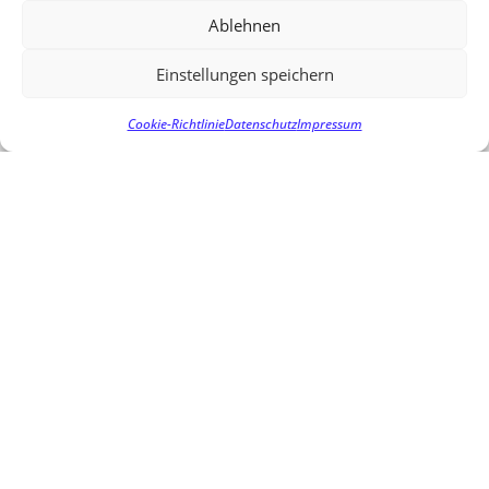
Kürzung einzusetzen. In einem ersten Schritt wurde
Ablehnen
diese Entscheidung hierüber auch laut Fechner schon
auf Druck der SPD in den Juli vertagt, um weiter beraten
Einstellungen speichern
zu können.
Cookie-Richtlinie
Datenschutz
Impressum
Im anschließenden Gespräch mit dem Personalrat
wurde deutlich, dass die Situation für die Beschäftigten
schon heute belastend ist durch immer weitere
Aufgaben. Fechner dankte abschließend für die vielen
wichtigen Anregungen des Personalrates und lud die
Personalvertretung zu einer Reise nach Berlin ein.
VORIGER
NÄCHSTER
REUTEMER THEMEN DISKUTIERT
FECHNER BEIM ZFP-PERSONALRAT