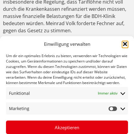
insbesondere die Regelung, dass Tariflöhne nicht voll
durch die Krankenkassen refinanziert werden müssen,
massive finanzielle Belastungen für die BDH-Klinik
bedeuten würden. Meinrad Volk forderte Fechner auf,
gegen das Gesetz zu stimmen.
In seiner Rede vor den Beschäftigten räumte Fechner
Einwilligung verwalten
seine Bedenken gegen diese Regelung ausdrücklich ein:
„Wir haben als Konsequenz aus der Corona-Zeit doch
Um dir ein optimales Erlebnis zu bieten, verwenden wir Technologien wie
Cookies, um Geräteinformationen zu speichern und/oder darauf
für deutlich bessere Bezahlung und bessere
zuzugreifen. Wenn du diesen Technologien zustimmst, können wir Daten
Arbeitsbedingungen im Gesundheitswesen für
wie das Surfverhalten oder eindeutige IDs auf dieser Website
Beschäftigten gesorgt, das können wir jetzt nicht
verarbeiten. Wenn du deine Einwilligung nicht erteilst oder zurückziehst,
können bestimmte Merkmale und Funktionen beeinträchtigt werden.
rückgängig machen“, so Fechner.
Funktional
Immer aktiv
Fechners Sorge ist, dass bei schlechterer Bezahlung
viele Arbeitskräfte in die Schweiz abwandern oder in
Marketing
andere Branchen gehen mit der Folge massiver
Personalnot und Versorgungsengpässen für die
Patienten. Ausdrücklich sagte er deshalb zu, sich in den
Akzeptieren
laufenden Verhandlungen für die Streichung dieser