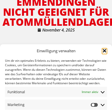
EMMENDINGEN
NICHT GEEIGNET FÜR
ATOMMÜLLENDLAGE
November 4, 2025
Die für die Suche nach einem Endlager für den
Einwilligung verwalten
deutschen Atommüll zuständige Bundesgesellschaft für
Endlagerung hat gestern mitgeteilt, dass der Landkreis
Um dir ein optimales Erlebnis zu bieten, verwenden wir Technologien wie
Cookies, um Geräteinformationen zu speichern und/oder darauf
Emmendingen für ein Atommüllendlager ungeeignet ist.
zuzugreifen. Wenn du diesen Technologien zustimmst, können wir Daten
Darauf weist SPD-Bundestagsabgeordneter Johannes
wie das Surfverhalten oder eindeutige IDs auf dieser Website
Fechner in einer Pressemitteilung hin. „Für die Region
verarbeiten. Wenn du deine Einwilligung nicht erteilst oder zurückziehst,
können bestimmte Merkmale und Funktionen beeinträchtigt werden.
freut es mich, dass der Landkreis Emmendingen nicht
geeignet ist für ein Atommüllendlager“, so Fechner.
Funktional
Immer aktiv
„Natürlich brauchen wir für den vorhandenen Atommüll
ein Endlager, aber die Geologie bei uns gewährleistet
Marketing
keine langjährige Sicherheit für die Lagerung des