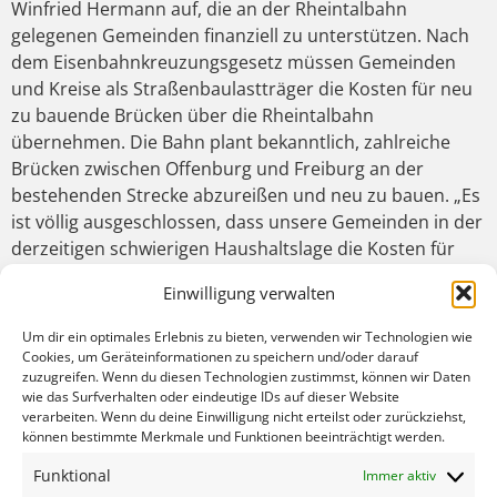
Winfried Hermann auf, die an der Rheintalbahn
gelegenen Gemeinden finanziell zu unterstützen. Nach
dem Eisenbahnkreuzungsgesetz müssen Gemeinden
und Kreise als Straßenbaulastträger die Kosten für neu
zu bauende Brücken über die Rheintalbahn
übernehmen. Die Bahn plant bekanntlich, zahlreiche
Brücken zwischen Offenburg und Freiburg an der
bestehenden Strecke abzureißen und neu zu bauen. „Es
ist völlig ausgeschlossen, dass unsere Gemeinden in der
derzeitigen schwierigen Haushaltslage die Kosten für
diese Brückenneubauten tragen können“, stellt Fechner
Einwilligung verwalten
nach vielen Bürgermeistergesprächen fest. Deshalb
sieht Fechner die Sanierung der Rheintalbahn zum
Um dir ein optimales Erlebnis zu bieten, verwenden wir Technologien wie
Erliegen kommen, weil sich die Gemeinden ihre nach
Cookies, um Geräteinformationen zu speichern und/oder darauf
zuzugreifen. Wenn du diesen Technologien zustimmst, können wir Daten
dem Eisenbahnkreuzungsgesetz zu bezahlenden
wie das Surfverhalten oder eindeutige IDs auf dieser Website
Sanierungsbeiträge nicht leisten können. „Die
verarbeiten. Wenn du deine Einwilligung nicht erteilst oder zurückziehst,
Gemeinden sind in einer schwierigen Lage und bekämen
können bestimmte Merkmale und Funktionen beeinträchtigt werden.
keine genehmigungsfähigen Haushalte zustande, wenn
Funktional
Immer aktiv
sie die millionenschweren Sanierungskosten