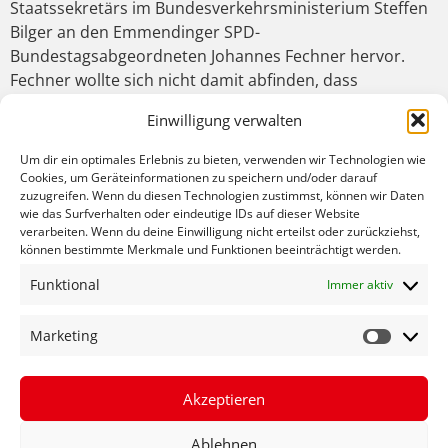
Staatssekretärs im Bundesverkehrsministerium Steffen
Bilger an den Emmendinger SPD-
Bundestagsabgeordneten Johannes Fechner hervor.
Fechner wollte sich nicht damit abfinden, dass
Regierungspräsidentin Bärbel Schäfer ihm keine
Einwilligung verwalten
Auskunft gab, welche Trassenvariante das
Regierungspräsidium bevorzugt. Deshalb hatte er eine
Um dir ein optimales Erlebnis zu bieten, verwenden wir Technologien wie
kleine Anfrage an das Bundesverkehrsministerium
Cookies, um Geräteinformationen zu speichern und/oder darauf
zuzugreifen. Wenn du diesen Technologien zustimmst, können wir Daten
gestellt. Vom zuständigen Staatssekretär Bilger erhielt
wie das Surfverhalten oder eindeutige IDs auf dieser Website
er jedoch nur die aus Fechners Sicht völlig
verarbeiten. Wenn du deine Einwilligung nicht erteilst oder zurückziehst,
unzureichende Antwort, dass das Verkehrsministerium
können bestimmte Merkmale und Funktionen beeinträchtigt werden.
Baden-Württemberg im Dezember 2020 dem
Funktional
Immer aktiv
Bundesverkehrsministerium eine
Variantenuntersuchung zur Zustimmung vorgelegt
Marketing
habe. Weitere Auskünfte über das Projekt würden erst
nach abgeschlossener Prüfung und Abstimmung mit
dem Land Baden-Württemberg erteilt. „Es kann nicht
Akzeptieren
sein, dass die Region vollkommen im Unklaren gelassen
wird, zu welchen Prüfergebnissen das RP kommt und
Ablehnen