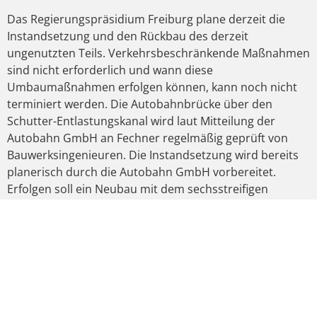
Das Regierungspräsidium Freiburg plane derzeit die
Instandsetzung und den Rückbau des derzeit
ungenutzten Teils. Verkehrsbeschränkende Maßnahmen
sind nicht erforderlich und wann diese
Umbaumaßnahmen erfolgen können, kann noch nicht
terminiert werden. Die Autobahnbrücke über den
Schutter-Entlastungskanal wird laut Mitteilung der
Autobahn GmbH an Fechner regelmäßig geprüft von
Bauwerksingenieuren. Die Instandsetzung wird bereits
planerisch durch die Autobahn GmbH vorbereitet.
Erfolgen soll ein Neubau mit dem sechsstreifigen
Ausbau der A5. Nutzungseinschränkungen oder gar
Sperrungen drohten momentan nicht, so die Autobahn
GmbH an Fechner. „Es ist gut, dass die Autobahn GmbH
die Brücke regelmäßig prüft. Dass sie aber bei der
schlechten Bewertung durch das Bundesamt für
Straßenwesen in einigen Jahren mit dem A5-Ausbau
neugebaut werden soll, überrascht dann doch“, so