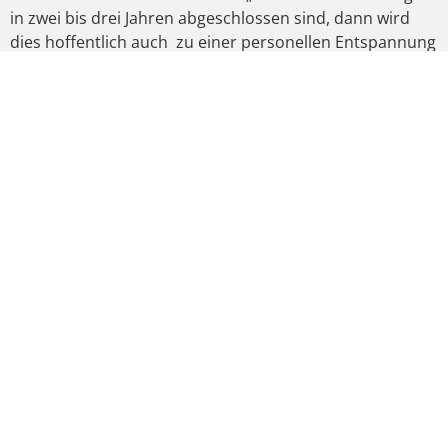
in zwei bis drei Jahren abgeschlossen sind, dann wird
dies hoffentlich auch zu einer personellen Entspannung
im Südwesten kommen.“ Gerbert betonte, dass man
durch gute Öffentlichkeitsarbeit, gerade auch in
Schulen, keine Probleme habe, Bewerber zu finden, die
Konkurrenz durch die Landespolizei und die freie
Wirtschaft aber durchaus eine Rolle spiele.
VORIGER
NÄCHSTER
PRESSESTATEMENT VON DR. JOHANNES FECHNER MDB ZUR AKTUELLEN DISKUSSION UM DIE RHEINTALBAHN
STAND DER DINGE ZUR RHEINTALBAHN