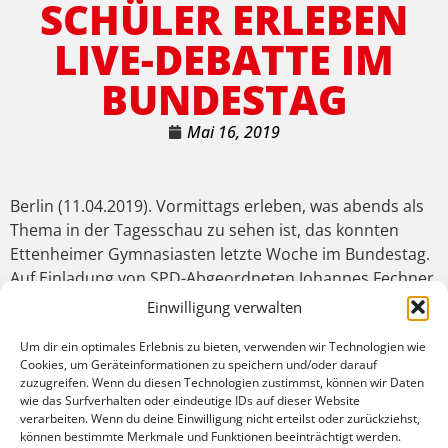
SCHÜLER ERLEBEN
LIVE-DEBATTE IM
BUNDESTAG
Mai 16, 2019
Berlin (11.04.2019). Vormittags erleben, was abends als
Thema in der Tagesschau zu sehen ist, das konnten
Ettenheimer Gymnasiasten letzte Woche im Bundestag.
Auf Einladung von SPD-Abgeordneten Johannes Fechner
verfolgten die Schüler letzten Donnerstag live im
Einwilligung verwalten
Bundestag die spannende Debatte mit vielen Rednern
Um dir ein optimales Erlebnis zu bieten, verwenden wir Technologien wie
zur vorgeburtlichen Diagnostik des Down-Syndroms.
Cookies, um Geräteinformationen zu speichern und/oder darauf
Anschließend diskutierten die Schülerinnen und Schüler
zuzugreifen. Wenn du diesen Technologien zustimmst, können wir Daten
mit Johannes Fechner, der eingangs seine Arbeit im
wie das Surfverhalten oder eindeutige IDs auf dieser Website
verarbeiten. Wenn du deine Einwilligung nicht erteilst oder zurückziehst,
Bundestag und seinen Lebenslauf kurz vorstellte. In der
können bestimmte Merkmale und Funktionen beeinträchtigt werden.
einstündigen engagierten Diskussion waren der