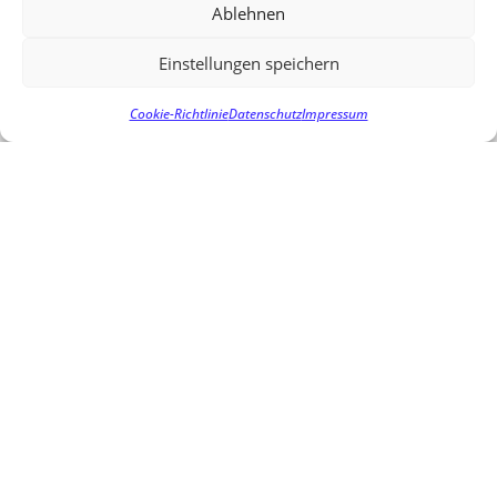
isLinkCallPlenar=1&action=search&contentArea=details
Ablehnen
VORIGER
NÄCHSTER
Einstellungen speichern
SCHULKASSEN AUS ELZACH UND TENINGEN IN BERLIN !
ARTENSCHUTZ SICHERN
Cookie-Richtlinie
Datenschutz
Impressum
Bild: Deutsche Bundestag / Thomas Trutsche / photothek