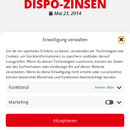
DISPO-ZINSEN
Mai 23, 2014
Einwilligung verwalten
Um dir ein optimales Erlebnis zu bieten, verwenden wir Technologien wie
Cookies, um Geräteinformationen zu speichern und/oder darauf
zuzugreifen. Wenn du diesen Technologien zustimmst, können wir Daten
wie das Surfverhalten oder eindeutige IDs auf dieser Website
verarbeiten. Wenn du deine Einwilligung nicht erteilst oder zurückziehst,
Wir sind gegen Zinswucher bei Dispokreditzinsen in der
können bestimmte Merkmale und Funktionen beeinträchtigt werden.
Koalition aktiv geworden. Insbesondere wollen wir die
Funktional
Immer aktiv
Schuldnerberatung für Betroffene verbessern. Dies ist
aus meiner Sicht ein wichtiger Punkt, der leider bei der
Marketing
Opposition keine Rolle spielte. Meine Plenarrede zur
Debatte am 22. Mai ist unter folgendem Link auf der
Bundestagshomepage zu sehen:
Akzeptieren
http://www.bundestag.de/mediathek/?