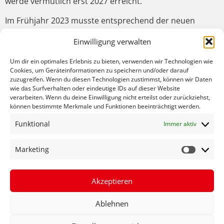
werde vermutlich erst 2027 erreicht.
Im Frühjahr 2023 musste entsprechend der neuen
Förderbedingungen ein weiteres, neues
Einwilligung verwalten
Markterkundungsverfahren gestartet werden, durch das
nun immerhin eine hohe Verbindlichkeit beim
Um dir ein optimales Erlebnis zu bieten, verwenden wir Technologien wie
eigenwirtschaftlichen Ausbau erreicht werden konnte.
Cookies, um Geräteinformationen zu speichern und/oder darauf
Die erreichte Verbindlichkeit sei positiv, weil anders als
zuzugreifen. Wenn du diesen Technologien zustimmst, können wir Daten
wie das Surfverhalten oder eindeutige IDs auf dieser Website
zuvor jetzt durch das neue Markterkundungsverfahren
verarbeiten. Wenn du deine Einwilligung nicht erteilst oder zurückziehst,
und die Absprachen mit den
können bestimmte Merkmale und Funktionen beeinträchtigt werden.
Telekommunikationsunternehmen klare
Funktional
Immer aktiv
Ausbauverpflichtungen der
Telekommunikationsunternehmen bestehen. Durch den
Marketing
eigenwirtschaftlichen Ausbau verschiedener
Telekommunikationsunternehmen werden circa 200
Millionen Euro zum Anschluss von rund 90.000
Akzeptieren
Gebäuden investiert.
Ablehnen
Sofern auch die Förderanträge zügig gestellt werden
können, kann durch das Instrument des „vorzeitigen