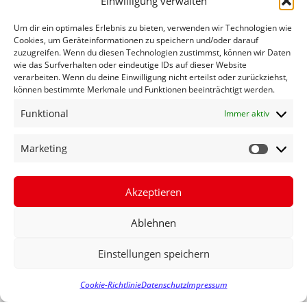
Einwilligung verwalten
Riegel und Offenburg während in dieser Zeit alle
Brücken über die Bahn abgerissen und neu gebaut
Um dir ein optimales Erlebnis zu bieten, verwenden wir Technologien wie
Cookies, um Geräteinformationen zu speichern und/oder darauf
werden, wäre die perfekte Verkehrskatastrophe für den
zuzugreifen. Wenn du diesen Technologien zustimmst, können wir Daten
nördlichen Breisgau und die südliche Ortenau“, so
wie das Surfverhalten oder eindeutige IDs auf dieser Website
Fechner. Bürgermeister und Abgeordnete sind laut
verarbeiten. Wenn du deine Einwilligung nicht erteilst oder zurückziehst,
können bestimmte Merkmale und Funktionen beeinträchtigt werden.
Fechner derzeit in engem Austausch mit der Bahn, die
eine entsprechende Prüfung von Interimshalten an der
Funktional
Immer aktiv
Autobahn während der sechsjährigen Sanierungszeit
der Altstrecke auf den dann dort neu gebauten Gleisen
Marketing
zugesagt habe.
Auch sei es für die Gemeinden nicht zu finanzieren,
Akzeptieren
wenn sie wie nach dem Eisenbahnkreuzungsgesetz
vorgesehen in erheblichem Umfang an den Kosten für
Ablehnen
die Brückenneubauten beteiligt werden müssten, so
Bürgermeister Schwier. Dass sich betroffene
Einstellungen speichern
Gemeinden mit Millionenbeträgen an den
Brückensanierungen beteiligen müssen, geht für
Cookie-Richtlinie
Datenschutz
Impressum
Fechner auch nicht: „Ausgeschlossen, dass die