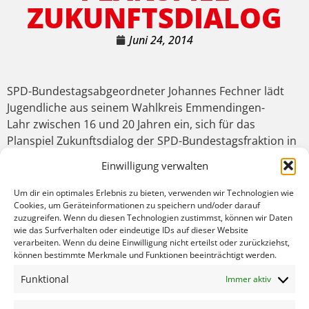
ZUKUNFTSDIALOG
Juni 24, 2014
SPD-Bundestagsabgeordneter Johannes Fechner lädt
Jugendliche aus seinem Wahlkreis Emmendingen-
Lahr zwischen 16 und 20 Jahren ein, sich für das
Planspiel Zukunftsdialog der SPD-Bundestagsfraktion in
Berlin zu bewerben. Ziel des Planspiels Zukunftsdialog
Einwilligung verwalten
ist es, jungen Menschen spielerisch einen Eindruck von
der Arbeit einer Fraktion im Deutschen Bundestag zu
Um dir ein optimales Erlebnis zu bieten, verwenden wir Technologien wie
vermitteln.
Cookies, um Geräteinformationen zu speichern und/oder darauf
zuzugreifen. Wenn du diesen Technologien zustimmst, können wir Daten
Rund 100 Schülerinnen und Schüler, Auszubildende und
wie das Surfverhalten oder eindeutige IDs auf dieser Website
Studierende aus ganz Deutschland werden vom 9. bis
verarbeiten. Wenn du deine Einwilligung nicht erteilst oder zurückziehst,
11. November 2014 in Berlin auf Kosten der SPD in die
können bestimmte Merkmale und Funktionen beeinträchtigt werden.
Rolle der Abgeordneten schlüpfen und über politische
Funktional
Immer aktiv
Zukunftsfragen diskutieren. Die Ergebnisse werden die
Jugendlichen dann den „echten“ Abgeordneten der SPD-