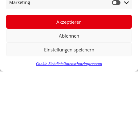
Marketing
Bundestagsfraktion vorstellen und übergeben.
Bewerbungen können bis Donnerstag, 03. Juli 2014
an johannes.fechner@bundestag.de per mail, per Fax an
Akzeptieren
07641-9542359 oder per Post an das Wahlkreisbüro
Johannes Fechner, Landvogtei 5, 79312 Emmendingen
Ablehnen
abgegeben werden. Weitere Informationen gibt es unter
Einstellungen speichern
www.spdfraktion.de/planspiel.
VORIGER
NÄCHSTER
Cookie-Richtlinie
Datenschutz
Impressum
OPT-OUT KLAUSEL BEI GENMAIS
FECHNER STELLVERTRETENDER VORSITZENDER DES UNTERAUSSCHUSSES EUROPARECHT