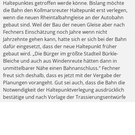
Haltepunktes getroffen werde könne. Bislang möchte
die Bahn den Kollmarsreuter Haltepunkt erst verlegen,
wenn die neuen Rheintalbahngleise an der Autobahn
gebaut sind. Weil der Bau der neuen Gleise aber nach
Fechners Einschätzung noch Jahre wenn nicht
Jahrzehnte gehen kann, hatte sich er sich bei der Bahn
dafür eingesetzt, dass der neue Haltepunkt früher
gebaut wird. „Die Bürger im größte Stadteil Bürkle-
Bleiche und auch aus Windenreute hätten dann in
unmittelbarer Nähe einen Bahnanschluss.“ Fechner
freut sich deshalb, dass es jetzt mit der Vergabe der
Planungen vorangeht. Gut sei auch, dass die Bahn die
Notwendigkeit der Haltepunktverlegung ausdrücklich
bestätige und nach Vorlage der Trassierungsentwürfe
im nächsten Jahr die Verlegung des Haltepunktes prüfen
werde, auch wenn die neuen Rheintalbahngleise an der
A5 noch nicht fertig sind.
VORIGER
NÄCHSTER
ÜBERQUERUNGSHILFE FÜR FUSSGÄNGER IN BAHLINGEN NÖTIG
LEBENSHILFE ERHÄLT 220.000 € FÜR BEHINDERTENBERATUNG