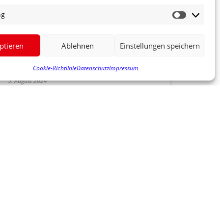
DIE PFLEGE TUN? – FECHNER
ng
UND GROSS BESUCHEN DIE A
WO IN SEELBACH
ptieren
Ablehnen
Einstellungen speichern
MEHR ERFAHREN »
Cookie-Richtlinie
Datenschutz
Impressum
5. August 2024
ORGA-TEAM
STOCKBRUNNENFEST IM
BUNDESTAG
MEHR ERFAHREN »