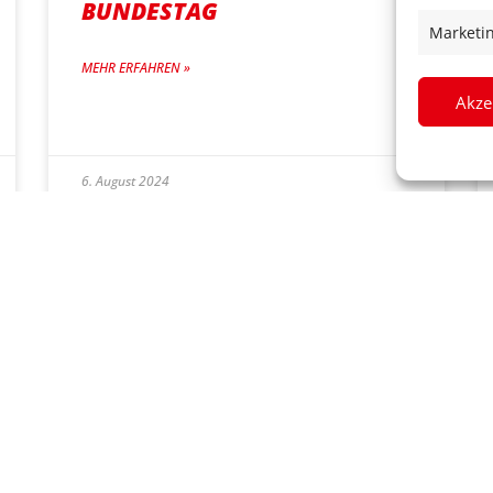
BUNDESTAG
Marketi
MEHR ERFAHREN »
Akze
6. August 2024
FECHNER:
WAHLKREISZUSCHNITT
BLEIBT FÜR
BUNDESTAGSWAHL 2025
MEHR ERFAHREN »