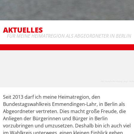
AKTUELLES
FÜR MEINE HEIMATREGION ALS ABGEORDNETER IN BERLIN
Bild: Deutsche Bundestag / Jörg F. Müller
Seit 2013 darf ich meine Heimatregion, den
Bundestagswahlkreis Emmendingen-Lahr, in Berlin als
Abgeordneter vertreten. Dies macht große Freude, die
Anliegen der Bürgerinnen und Bürger in Berlin
vorzubringen und umzusetzen. Deshalb bin ich auch viel
im Wahlkreis unterwegs, einen kleinen Einblick geben