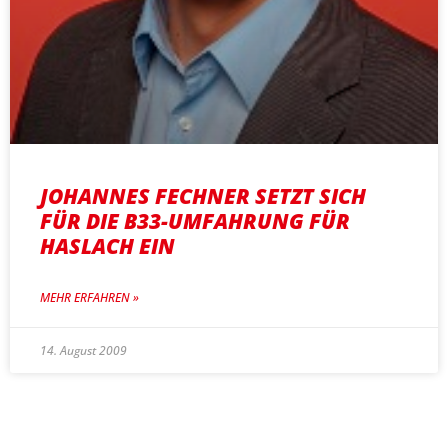
JOHANNES FECHNER SETZT SICH
FÜR DIE B33-UMFAHRUNG FÜR
HASLACH EIN
MEHR ERFAHREN »
14. August 2009