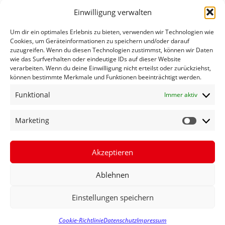
Einwilligung verwalten
Um dir ein optimales Erlebnis zu bieten, verwenden wir Technologien wie
Cookies, um Geräteinformationen zu speichern und/oder darauf
zuzugreifen. Wenn du diesen Technologien zustimmst, können wir Daten
wie das Surfverhalten oder eindeutige IDs auf dieser Website
verarbeiten. Wenn du deine Einwilligung nicht erteilst oder zurückziehst,
können bestimmte Merkmale und Funktionen beeinträchtigt werden.
Funktional
Immer aktiv
KEINE AUTOBAHNBRÜCKEN-
Marketing
SPERRUNGEN NOTWENDIG
Akzeptieren
MEHR ERFAHREN »
Ablehnen
14. Oktober 2024
Einstellungen speichern
Cookie-Richtlinie
Datenschutz
Impressum