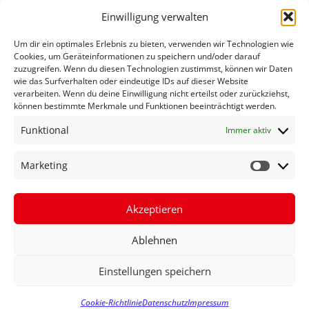
Einwilligung verwalten
Um dir ein optimales Erlebnis zu bieten, verwenden wir Technologien wie
Cookies, um Geräteinformationen zu speichern und/oder darauf
zuzugreifen. Wenn du diesen Technologien zustimmst, können wir Daten
wie das Surfverhalten oder eindeutige IDs auf dieser Website
verarbeiten. Wenn du deine Einwilligung nicht erteilst oder zurückziehst,
können bestimmte Merkmale und Funktionen beeinträchtigt werden.
Funktional
Immer aktiv
FECHNER FÜR BÜRGERNÄHE
Marketing
AUSGEZEICHNET
Akzeptieren
MEHR ERFAHREN »
Ablehnen
1. September 2023
Einstellungen speichern
Cookie-Richtlinie
Datenschutz
Impressum