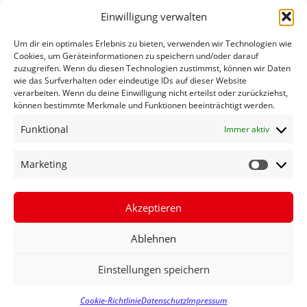
Einwilligung verwalten
Um dir ein optimales Erlebnis zu bieten, verwenden wir Technologien wie
Cookies, um Geräteinformationen zu speichern und/oder darauf
zuzugreifen. Wenn du diesen Technologien zustimmst, können wir Daten
wie das Surfverhalten oder eindeutige IDs auf dieser Website
verarbeiten. Wenn du deine Einwilligung nicht erteilst oder zurückziehst,
können bestimmte Merkmale und Funktionen beeinträchtigt werden.
Funktional
Immer aktiv
1,5 MIO. EURO VOM BUND FÜR
Marketing
BREITBANDAUSBAU
Akzeptieren
MEHR ERFAHREN »
Ablehnen
30. März 2022
Einstellungen speichern
Cookie-Richtlinie
Datenschutz
Impressum