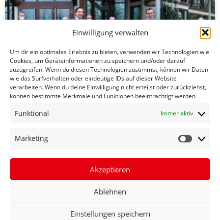
Einwilligung verwalten
Um dir ein optimales Erlebnis zu bieten, verwenden wir Technologien wie
Cookies, um Geräteinformationen zu speichern und/oder darauf
zuzugreifen. Wenn du diesen Technologien zustimmst, können wir Daten
wie das Surfverhalten oder eindeutige IDs auf dieser Website
verarbeiten. Wenn du deine Einwilligung nicht erteilst oder zurückziehst,
können bestimmte Merkmale und Funktionen beeinträchtigt werden.
Funktional
Immer aktiv
FECHNER: 1,4 MILLIONEN EURO FÜR
Marketing
FRIESENHEIMER
STERNENBERGHALLE
Akzeptieren
MEHR ERFAHREN »
Ablehnen
10. März 2021
Einstellungen speichern