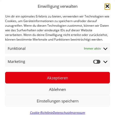
Einwilligung verwalten
Um dir ein optimales Erlebnis zu bieten, verwenden wir Technologien wie
Cookies, um Geräteinformationen zu speichern und/oder darauf
zuzugreifen. Wenn du diesen Technologien zustimmst, können wir Daten
wie das Surfverhalten oder eindeutige IDs auf dieser Website
verarbeiten. Wenn du deine Einwilligung nicht erteilst oder zurückziehst,
können bestimmte Merkmale und Funktionen beeinträchtigt werden.
Funktional
Immer aktiv
FECHNER: „MEHR PERSONAL FÜR
Marketing
BUNDESPOLIZEI“
Akzeptieren
MEHR ERFAHREN »
Ablehnen
20. Juli 2016
Einstellungen speichern
Cookie-Richtlinie
Datenschutz
Impressum