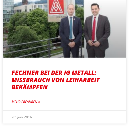
FECHNER BEI DER IG METALL:
MISSBRAUCH VON LEIHARBEIT
BEKÄMPFEN
MEHR ERFAHREN »
20. Juni 2016